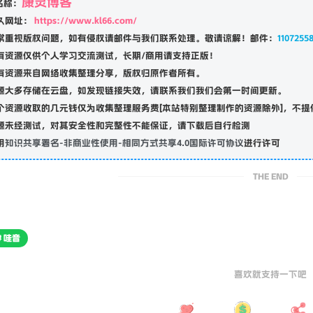
康灵博客
名称：
久网址：
https://www.kl66.com/
常重视版权问题，如有侵权请邮件与我们联系处理。敬请谅解！邮件：
1107255
有资源仅供个人学习交流测试，长期/商用请支持正版！
有资源来自网络收集整理分享，版权归原作者所有。
源大多存储在云盘，如发现链接失效，请联系我们我们会第一时间更新。
个资源收取的几元钱仅为收集整理服务费[本站特别整理制作的资源除外]，不提
源未经测试，对其安全性和完整性不能保证，请下载后自行检测
用
知识共享署名-非商业性使用-相同方式共享4.0国际许可协议
进行许可
THE END
# 哇音
喜欢就支持一下吧