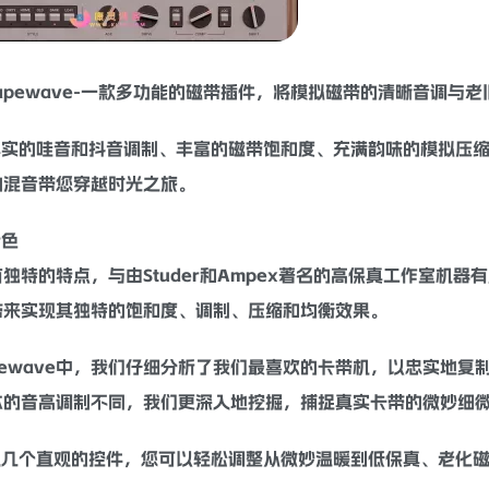
apewave-一款多功能的
磁带
插件，将
模拟
磁带的
清晰
音调与老
真实的哇音和抖音调制、丰富的
磁带饱和
度、充满韵味的
模拟
压
的
混音
带您穿越时光之旅。
特色
独特的特点，与由Studer和Ampex著名的高保真工作室机
带来实现其独特的
饱和
度、调制、
压缩
和
均衡
效果。
pewave中，我们仔细
分析
了我们最喜欢的卡带机，以忠实地复
本的
音高
调制不同，我们更深入地挖掘，捕捉真实卡带的微妙细
仅几个直观的控件，您可以轻松调整从微妙温暖到低保真、老化