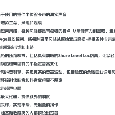
易于使用的插件中体验卡带的真实声音
音
增添生命、灵魂和温暖
的磁带风格，每种风格都具有独特的特点-从
清晰
有力到黑暗、粗
e Age轻松控制，将每种磁带风格从原始变成磨损-捕捉各种卡带
的
模拟
磁带饱和
电路
风格的
压缩
模式，包括具有韵味的Shure Level Loc仿真，让您
旧模拟磁带固有的不稳定
音高
变化
音和抖音引擎，实现真实的
音高
波动，包括稳定的余弦曲线调制和定
漂移控制使哇音和抖音变得更不稳定
磁带噪声电路
出最大化器，提供额外的
响度
超采样，实现平滑、无混叠的操作
、标签和收藏夹的内部预设浏览器