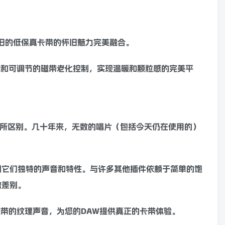
旧的低保真卡带的怀旧魅力完美融合。
缩
和可调节的
磁带
老化控制，实现温暖和颗粒感的完美平
器有所区别。几十年来，无数的唱片（包括今天仍在使用的）
制它们独特的声音和特性。与许多其他插件依赖于简单的
饱
微差别。
磁带
的纹理声音，为您的DAW提供真正的卡带体验。