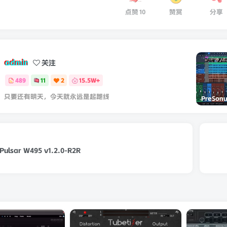
点赞
10
赞赏
分享
admin
关注
489
11
2
15.5W+
只要还有明天，今天就永远是起跑线
 Pulsar W495 v1.2.0-R2R