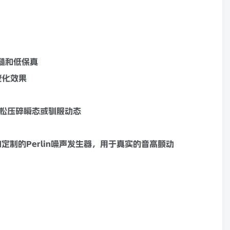
糙和低保真
老化效果
轻松压碎
瞬态
或驯服
动态
制的Perlin噪声发生器，用于真实的音高颤动