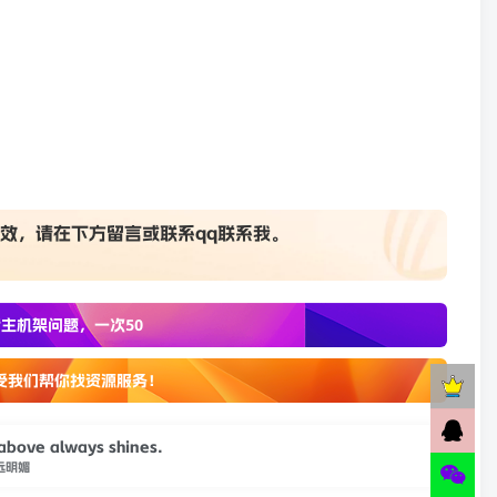
效，请在下方
留言
或联系
qq联系我
。
主机架问题，一次50
受我们帮你找资源服务！
 above always shines.
远明媚