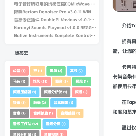
电子管好听好用的均衡压缩EQMixWave DW Fearn VT-15 v1.0.0-win-R2R
降噪Bertom Denoiser Pro v3.0.11 WiN
音高修正插件 DoublePi Vovious v1.0.14 – V.R Win/MAC
介绍T
Karanyi Sounds Playmod v1.0.0 REGGED WiN/MacOS
Native Instruments Komplete Kontrol v3.5.4-bobdule WiN
拥有
衡，让您
标签云
卡带
齿音
鼓
黑狮
高频
(7)
(1)
(2)
(9)
卡带音带有
马头
饱和
颤音
颗粒
(1)
(28)
(3)
(1)
都使用卡
频谱压缩器
频谱分析仪
频谱
(1)
(1)
(5)
在Ta
频率
顺泰
音高调整
(5)
(2)
(1)
和
度和基
音高
音频辅助
音频编辑
(7)
(1)
(1)
音频工作站
音频分离
(12)
(3)
通过
音频分析仪
音量控制
(1)
(1)