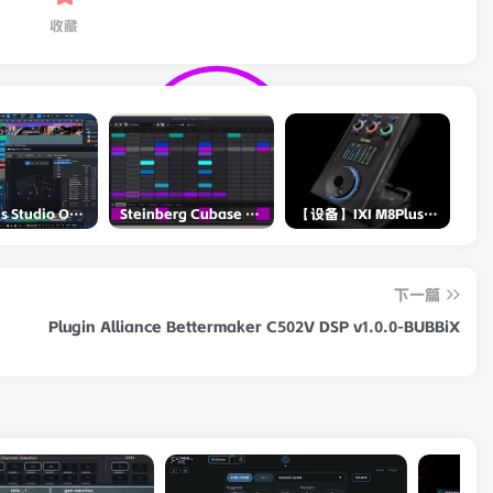
收藏
PreSonus Studio One Pro 7 v7.0.0 Incl Keygen-R2R
Steinberg Cubase Pro 14 v14.0.5-R2R
【设备】IXI M8Plus II声卡评测-和RME谁更强？
下一篇
Plugin Alliance Bettermaker C502V DSP v1.0.0-BUBBiX