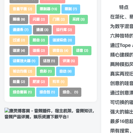
特点
音量平衡
限制器
限制
(2)
(13)
(7)
在简化、
降噪
闪避
门限
采样
(9)
(2)
(2)
(3)
为数字
混
通道条
通道
运行库
(7)
(3)
(2)
六种独特
过滤
路由
谐波染色
(2)
(2)
(3)
通过Tap
谐波
谐振
调音台
语音
(4)
(2)
(4)
(2)
精心建模
话筒放大器
话放
评测
(1)
(1)
(5)
两种模拟
被动均衡
色彩
自动
(2)
(1)
(9)
真实再现
能量
肥波
羚羊
(2)
(2)
(1)
创意的哇
综合套装
综合包
综合、
通过创意
(1)
(1)
(1)
可切换的
强大的输
最多16倍
带有搜索