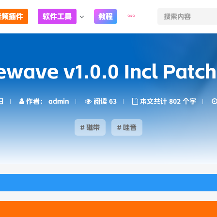
音频插件
软件工具
教程
wave v1.0.0 Incl Patc
日
作者： admin
阅读 63
本文共计 802 个字
# 磁带
# 哇音