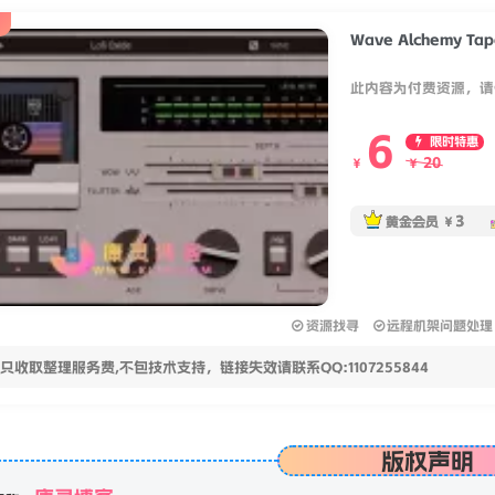
Wave Alchemy Tape
此内容为付费资源，请
6
限时特惠
20
￥
￥
3
黄金会员
￥
资源找寻
远程机架问题处理
只收取整理服务费,不包技术支持，链接失效请联系QQ:1107255844
版权声明