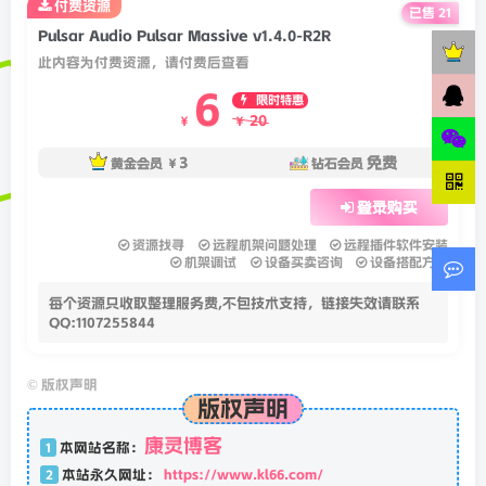
付费资源
已售 21
Pulsar Audio Pulsar Massive v1.4.0-R2R
此内容为付费资源，请付费后查看
6
限时特惠
20
￥
￥
3
免费
黄金会员
￥
钻石会员
登录购买
资源找寻
远程机架问题处理
远程插件软件安装
机架调试
设备买卖咨询
设备搭配方案
每个资源只收取整理服务费,不包技术支持，链接失效请联系
QQ:1107255844
©
版权声明
版权声明
康灵博客
1
本网站名称：
2
本站永久网址：
https://www.kl66.com/