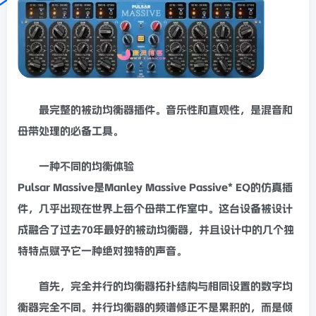
最完整的
被动均衡
器插件。音乐性和直观性，是
混音
和
母带处理
的必备工具。
一种不同的
均衡
体验
Pulsar Massive是Manley Massive Passive*
EQ
的仿真插
件，几乎出现在世界上每个
母带
工作室中。这台设备被设计
成融合了过去70年最好的
被动均衡
器，并且设计中的几个独
特特点赋予它一种绝对独特的声音。
首先，完全并行的
均衡器
拓扑结构与相同设置的数字
均
衡
器完全不同。并行均衡器的
频谱
修正不是累积的，而是倾