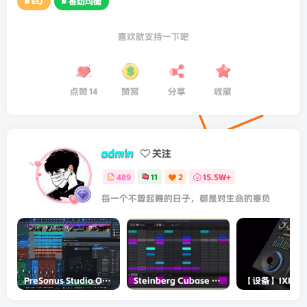
# EQ
# 被动均衡
喜欢就支持一下吧
点赞
14
赞赏
分享
收藏
admin
关注
489
11
2
15.5W+
每一个不曾起舞的日子，都是对生命的辜负
PreSonus Studio One Pro 7 v7.0.0 Incl Keygen-R2R
Steinberg Cubase Pro 14 v14.0.5-R2R