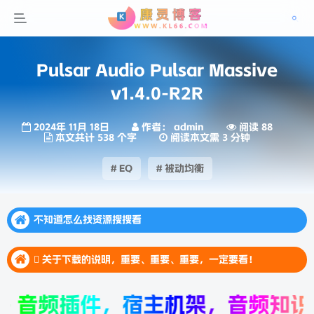
Pulsar Audio Pulsar Massive
v1.4.0-R2R
2024年 11月 18日
作者： admin
阅读 88
本文共计 538 个字
阅读本文需 3 分钟
# EQ
# 被动均衡
不知道怎么找资源搜搜看
不知道怎么找资源搜搜看
 关于下载的说明，重要、重要、重要，一定要看！
不知道怎么找资源搜搜看
 关于下载的说明，重要、重要、重要，一定要看！
 关于下载的说明，重要、重要、重要，一定要看！
 音频插件，宿主机架，音频知识，