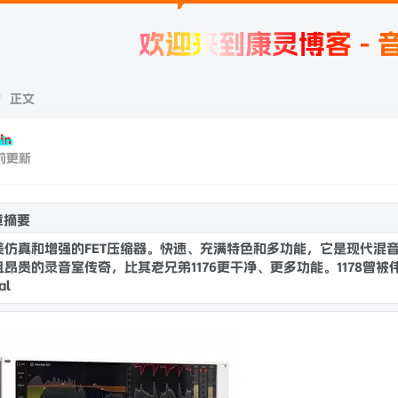
欢迎来到康灵博客 - 音频插
正文
in
前更新
章摘要
仿真和增强的FET压缩器。快速、充满特色和多功能，它是现代混音的终
且昂贵的录音室传奇，比其老兄弟1176更干净、更多功能。1178曾
ical Romance）、鲍勃·克利尔芒特（滚石乐队、克里斯蒂