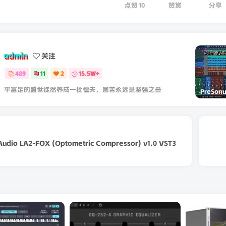
点赞
10
赞赏
分享
admin
关注
489
11
2
15.5W+
平富足的盛世徒然养成一批懦夫，困苦永远是坚强之母
Audio LA2-FOX (Optometric Compressor) v1.0 VST3