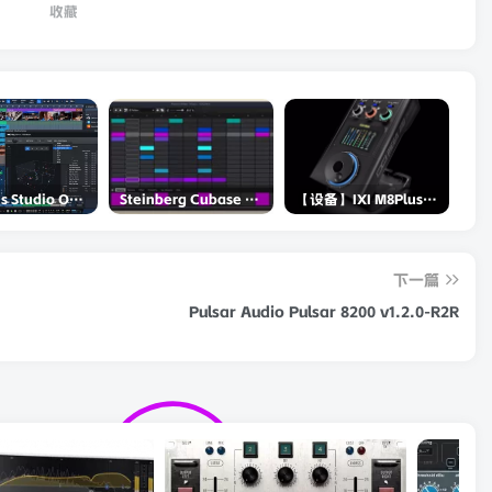
收藏
PreSonus Studio One Pro 7 v7.0.0 Incl Keygen-R2R
Steinberg Cubase Pro 14 v14.0.5-R2R
【设备】IXI M8Plus II声卡评测-和RME谁更强？
下一篇
Pulsar Audio Pulsar 8200 v1.2.0-R2R