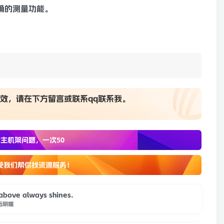
确的测量功能。
效，请在下方
留言
或联系
qq联系我
。
主机架问题，一次50
受我们帮你找资源服务！
 above always shines.
远明媚