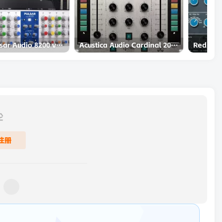
均衡器-Pulsar Audio 8200 v1.2.6-R2R
Acustica Audio Cardinal 2023-R2R
论
注册