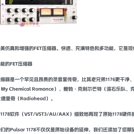
美仿真和增强的FET
压缩器
。快速、充满特色和多功能，它是现
能的FET
压缩器
压缩器
是一个罕见且昂贵的录音室传奇，比其老兄弟1176更干净
My Chemical Romance）、鲍勃·克利尔芒特（滚石
德里奇（Radiohead）。
1178软件（VST/VST3/AU/AAX）细致地再现了原始1178硬
们的Pulsar 1178不仅仅是原始设备的延伸，我们还添加了