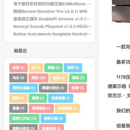
电子管好听好用的均衡压缩EQMixWave DW Fearn VT-15 v1.0.0-win-R2R
降噪Bertom Denoiser Pro v3.0.11 WiN
音高修正插件 DoublePi Vovious v1.0.14 – V.R Win/MAC
Karanyi Sounds Playmod v1.0.0 REGGED WiN/MacOS
Native Instruments Komplete Kontrol v3.5.4-bobdule WiN
一款完
标签云
最多功
齿音
鼓
黑狮
高频
(7)
(1)
(2)
(9)
1178
马头
饱和
颤音
颗粒
(1)
(28)
(3)
(1)
德奥尔格（
频谱压缩器
频谱分析仪
频谱
(1)
(1)
(5)
奈杰尔·戈
频率
顺泰
音高调整
(5)
(2)
(1)
音高
音频辅助
音频编辑
(7)
(1)
(1)
我们的
音频工作站
音频分离
(12)
(3)
但是我
音频分析仪
音量控制
(1)
(1)