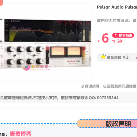
Pulsar Audio Pulsa
此内容为付费资源，请
6
限时特惠
20
￥
￥
3
黄金会员
￥
资源找寻
远程机架问题处理
只收取整理服务费,不包技术支持，链接失效请联系QQ:1107255844
版权声明
康灵博客
名称：