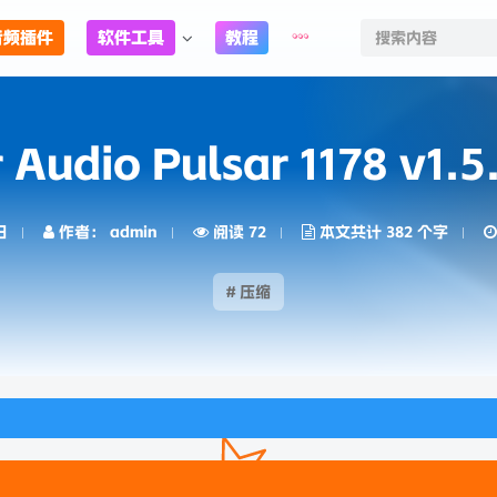
音频插件
软件工具
教程
 Audio Pulsar 1178 v1.
日
作者： admin
阅读 72
本文共计 382 个字
# 压缩