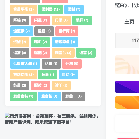
链
EQ
，以
音量平衡
限制器
限制
(2)
(13)
(7)
降噪
闪避
门限
采样
(9)
(2)
(2)
(3)
主页
通道条
通道
运行库
(7)
(3)
(2)
11
过滤
路由
谐波染色
(2)
(2)
(3)
谐波
谐振
调音台
语音
(4)
(2)
(4)
(2)
话筒放大器
话放
评测
(1)
(1)
(5)
被动均衡
色彩
自动
(2)
(1)
(9)
能量
肥波
羚羊
(2)
(2)
(1)
综合套装
综合包
综合、
(1)
(1)
(1)