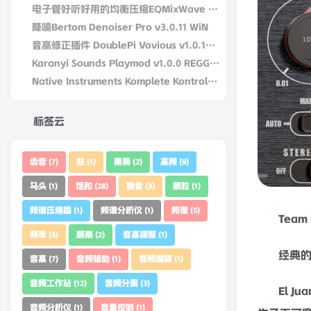
电子管好听好用的均衡压缩EQMixWave DW Fearn VT-15 v1.0.0-win-R2R
降噪Bertom Denoiser Pro v3.0.11 WiN
音高修正插件 DoublePi Vovious v1.0.14 – V.R Win/MAC
Karanyi Sounds Playmod v1.0.0 REGGED WiN/MacOS
Native Instruments Komplete Kontrol v3.5.4-bobdule WiN
标签云
齿音
鼓
黑狮
高频
(7)
(1)
(2)
(9)
马头
饱和
颤音
颗粒
(1)
(28)
(3)
(1)
频谱压缩器
频谱分析仪
频谱
(1)
(1)
(5)
Team 
频率
顺泰
音高调整
(5)
(2)
(1)
经典
音高
音频辅助
音频编辑
(7)
(1)
(1)
音频工作站
音频分离
(12)
(3)
El 
音频分析仪
音量控制
(1)
(1)