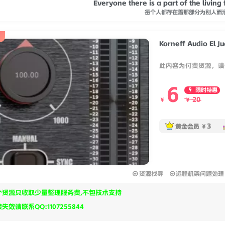
Everyone there is a part of the living 
每个人都存在着那部分为别人而
Korneff Audio El J
此内容为付费资源，请
6
限时特惠
20
￥
￥
3
黄金会员
￥
资源找寻
远程机架问题处理
个资源只收取少量整理服务费,不包技术支持
失效请联系QQ:1107255844