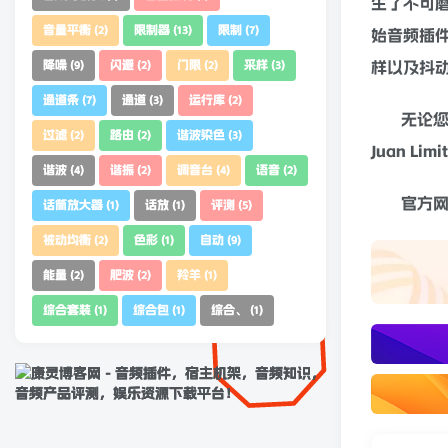
生了不可磨
音量平衡
限制器
限制
(2)
(13)
(7)
始音频插
降噪
闪避
门限
采样
样以及抖
(9)
(2)
(2)
(3)
通道条
通道
运行库
(7)
(3)
(2)
无论
过滤
路由
谐波染色
(2)
(2)
(3)
Juan 
谐波
谐振
调音台
语音
(4)
(2)
(4)
(2)
官方
话筒放大器
话放
评测
(1)
(1)
(5)
被动均衡
色彩
自动
(2)
(1)
(9)
能量
肥波
羚羊
(2)
(2)
(1)
综合套装
综合包
综合、
(1)
(1)
(1)