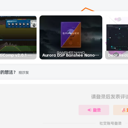
ToneLib MultiComp v2.0.1 REGGED READ NFO-BUBBiX
Aurora DSP Banshee Nano v1.0.0 Incl Patched and Keygen-R2R
刻的想法？
抢沙发
请登录后发表评
登录
社交账号登录