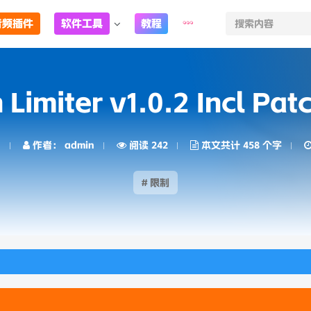
音频插件
软件工具
教程
n Limiter v1.0.2 Incl P
日
作者： admin
阅读 242
本文共计 458 个字
# 限制