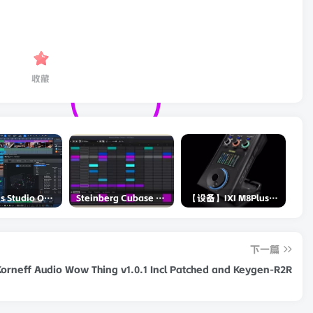
收藏
PreSonus Studio One Pro 7 v7.0.0 Incl Keygen-R2R
Steinberg Cubase Pro 14 v14.0.5-R2R
【设备】IXI M8Plus II声卡评测-和RME谁更强？
下一篇
Korneff Audio Wow Thing v1.0.1 Incl Patched and Keygen-R2R