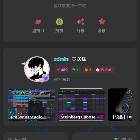
喜欢就支持一下吧
点赞
11
赞赏
分享
收藏
admin
关注
489
11
2
15.6W+
永不言弃
PreSonus Studio One Pro 7 v7.0.0 Incl Keygen-R2R
Steinberg Cubase Pro 14 v14.0.5-R2R