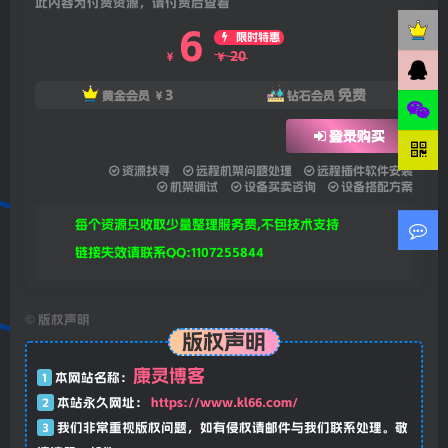
此内容为付费资源，请付费后查看
6
限时特惠
20
￥
￥
3
免费
黄金会员
￥
钻石会员
登录购买
资源找寻
远程机架问题处理
远程插件软件安装
机架调试
设备买卖咨询
设备搭配方案
每个资源只收取少量整理服务费,不包技术支持
链接失效请联系QQ:1107255844
©
版权声明
版权声明
康灵博客
1
本网站名称：
2
本站永久网址：
https://www.kl66.com/
3
我们非常重视版权问题，如有侵权请邮件与我们联系处理。敬