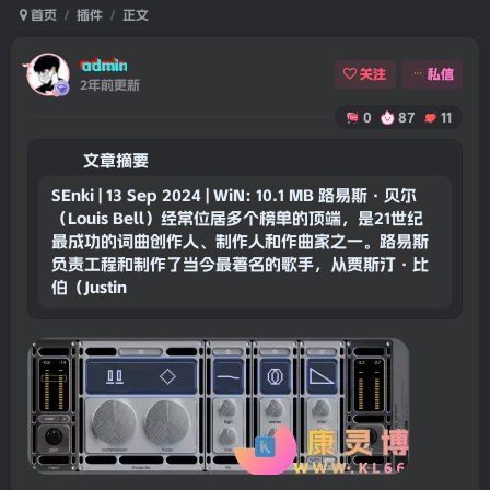
首页
插件
正文
admin
关注
私信
2年前更新
0
87
11
文章摘要
康灵网AI
SEnki | 13 Sep 2024 | WiN: 10.1 MB 路易斯·贝尔
（Louis Bell）经常位居多个榜单的顶端，是21世纪
最成功的词曲创作人、制作人和作曲家之一。路易斯
负责工程和制作了当今最著名的歌手，从贾斯汀·比
伯（Justin Bieber）和霍尔