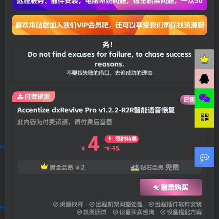
远程服务、插件安装，电脑系统问题，宿主机架问题，一次50
喜欢本站就加入我们VIP会员吧，还可以享受我们帮你找资源服
务！
Do not find excuses for failure, to chase success
reasons.
不要找失败的借口，去追成功的理由
付费资源
已售 26
Accentize dxRevive Pro v1.2.2-R2R智能语音恢复
此内容为付费资源，请付费后查看
4
限时特惠
15
￥
￥
2
免费
黄金会员
￥
钻石会员
登录购买
资源找寻
远程机架问题处理
远程插件软件安装