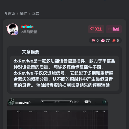
首页
插件
正文
admin
关注
私信
2年前更新
0
77
6
文章摘要
康灵网AI
dxRevive是一款多功能语音恢复插件，致力于丰富各
种对话录音的质量。 与许多其他恢复插件不同，
dxRevive 不仅仅过滤信号。 它超越了识别和重新整
合丢失的频率分量，从不同的源材料中产生类似录音
室的录音。 消除噪音混响抑制恢复缺失的频率消除编
解码器伪影（例如，来自