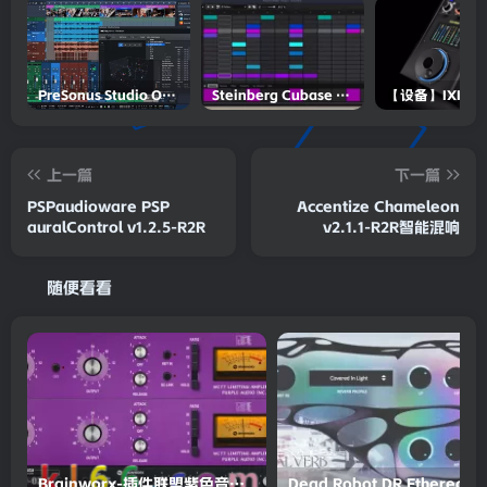
PreSonus Studio One Pro 7 v7.0.0 Incl Keygen-R2R
Steinberg Cubase Pro 14 v14.0.5-R2R
上一篇
下一篇
PSPaudioware PSP
Accentize Chameleon
auralControl v1.2.5-R2R
v2.1.1-R2R智能混响
随便看看