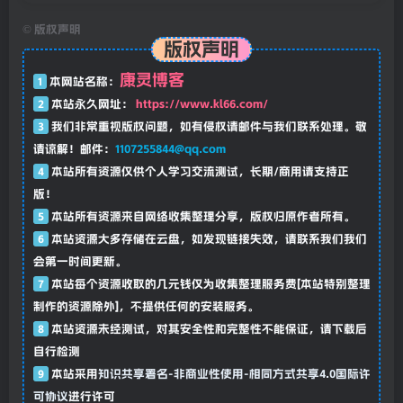
机架调试
设备买卖咨询
设备搭配方案
©
版权声明
版权声明
康灵博客
1
本网站名称：
2
本站永久网址：
https://www.kl66.com/
3
我们非常重视版权问题，如有侵权请邮件与我们联系处理。敬
请谅解！邮件：
1107255844@qq.com
4
本站所有资源仅供个人学习交流测试，长期/商用请支持正
版！
5
本站所有资源来自网络收集整理分享，版权归原作者所有。
6
本站资源大多存储在云盘，如发现链接失效，请联系我们我们
会第一时间更新。
7
本站每个资源收取的几元钱仅为收集整理服务费[本站特别整理
制作的资源除外]，不提供任何的安装服务。
8
本站资源未经测试，对其安全性和完整性不能保证，请下载后
自行检测
9
本站采用
知识共享署名-非商业性使用-相同方式共享4.0国际许