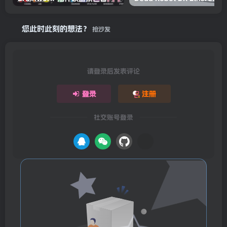
Brainworx-插件联盟紫色音频 MC 77 v1.5.1-TeamCubeadooby
Dead Robot 
您此时此刻的想法？
抢沙发
请登录后发表评论
登录
注册
社交账号登录