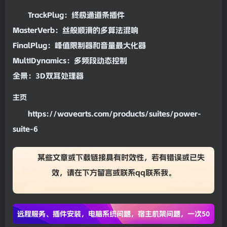
TrackPlug：终极
通道条
插件
MasterVerb：丝般顺滑的多算法
混响
FinalPlug：
峰值
限制器
和音量最大化器
Mult
ID
ynamics：多频段
动态
控制
全景：3D双耳处理器
主页
https://wavearts.com/products/suites/power-
suite-6
某些文章或下载链接具有时效性，若有错误或已失
效，请在下方
留言
或联系
qq联系我
。
远程服务、插件安装，电脑系统问题，宿主机架问题，一次50