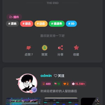
THE END
插件
# 混响
# 综合
# 动态
# 通道条
# 3D
喜欢就支持一下吧
点赞
7
赞赏
分享
收藏
admin
关注
489
11
2
15.5W+
时间总把最好的人留到最后