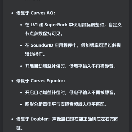
修复于
Curves AQ
：
在 LV1 和 SuperRack 中使用鼠标调整时，自定义
节点参数保持可见。
在 SoundGr
ID
应用程序中，倾斜
频率
可通过触摸
滑动操作。
开启
自动
增益补偿时，低
电平
输入不再被静音。
修复于
Curves Equator
：
开启自动增益补偿时，低
电平
输入不再被静音。
图形
分析
器
电平
与实际音频输入电平匹配。
修复于
Doubler
：声像旋钮现在能正确响应左右方向
键。