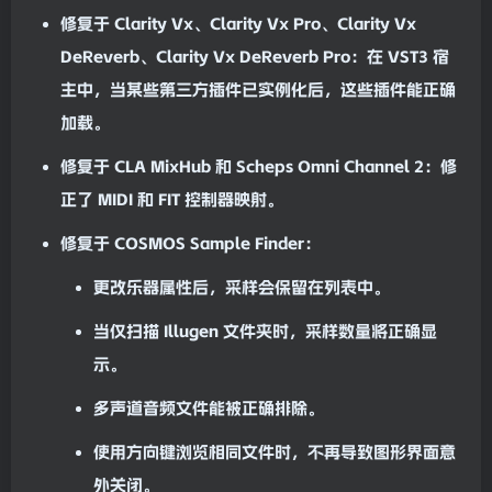
修复于
Clarity Vx
、
Clarity Vx Pro
、
Clarity Vx
DeReverb
、
Clarity Vx DeReverb Pro
：在 VST3
宿
主
中，当某些第三方插件已实例化后，这些插件能正确
加载。
修复于
CLA MixHub
和
Scheps Omni Channel 2
：修
正了 M
ID
I 和 FIT 控制器映射。
修复于
COSMOS Sample Finder
：
更改乐器属性后，采样会保留在列表中。
当仅扫描
Illugen
文件夹时，采样数量将正确显
示。
多
声道
音频文件能被正确排除。
使用方向键浏览相同文件时，不再导致图形界面意
外关闭。