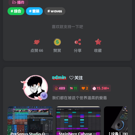
插件
# 综合
# 套装
# waves
喜欢就支持一下吧
点赞
66
赞赏
分享
收藏
admin
关注
489
11
2
15.5W+
我们都在被这个世界温柔的爱着
PreSonus Studio One Pro 7 v7.0.0 Incl Keygen-R2R
Steinberg Cubase Pro 14 v14.0.5-R2R