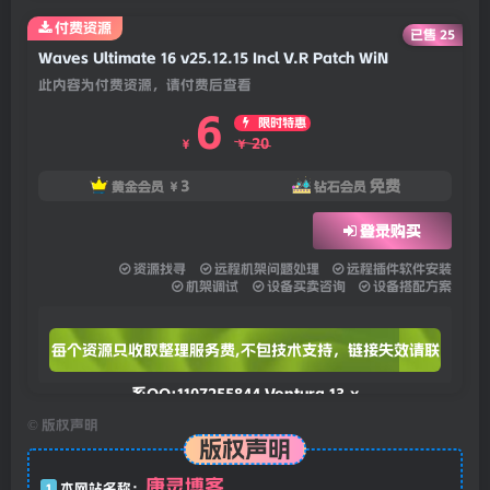
付费资源
已售 25
Waves Ultimate 16 v25.12.15 Incl V.R Patch WiN
此内容为付费资源，请付费后查看
6
限时特惠
20
￥
￥
3
免费
黄金会员
￥
钻石会员
登录购买
资源找寻
远程机架问题处理
远程插件软件安装
机架调试
设备买卖咨询
设备搭配方案
每个资源只收取整理服务费,不包技术支持，链接失效请联
系QQ:1107255844
Ventura 13.x
©
版权声明
版权声明
康灵博客
1
本网站名称：