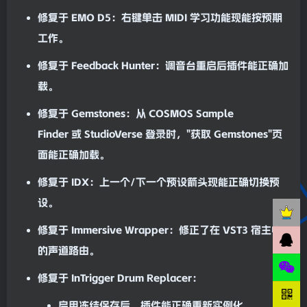
修复于
EMO D5
：右键单击 M
ID
I 学习功能现能按预期
工作。
修复于
Feedback Hunter
：
调音台
重启后插件能正确加
载。
修复于
Gemstones
：从
COSMOS Sample
Finder
或
StudioVerse
登录时，"获取 Gemstones"页
面能正确加载。
修复于
IDX
：上一个/下一个预设箭头现能正确切换预
设。
修复于
Immersive Wrapper
：修正了在 VST3
宿主
中
的
声道
路由。
修复于
InTrigger Drum Replacer
：
启用冻结保存后，插件能正确重新实例化。