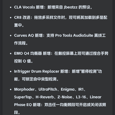
CLA Vocals
新增
：新增来自 Jbeatzz 的预设。
CR8
改进
：拖放多采样文件时，现可将其加载到多层配
置中。
Curves AQ
新增
：支持 Pro Tools AudioSuite 离线工
作流程。
EMO Q4 均衡器
新增
：在触控屏幕上现可通过捏合手势
控制 Q 值。
InTrigger Drum Replacer
新增
：新增"暂停检测"功
能，可锁定命中类型检测。
Morphoder
、
UltraPitch
、
Enigma
、
IR1
、
SuperTap
、
H-Reverb
、
Z-Noise
、
L3-16
、
Linear
Phase EQ
新增
：双击任一
均衡
频段可开启或关闭该频
段。