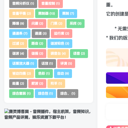
Mix
音频分析仪
音量控制
(1)
(1)
重。
音量平衡
限制器
限制
(2)
(13)
(7)
它的创建
降噪
闪避
门限
采样
(9)
(2)
(2)
(3)
通道条
通道
运行库
(7)
(3)
(2)
* 无
* 我们的
过滤
路由
谐波染色
(2)
(2)
(3)
谐波
谐振
调音台
语音
(4)
(2)
(4)
(2)
话筒放大器
话放
评测
(1)
(1)
(5)
被动均衡
色彩
自动
(2)
(1)
(9)
能量
肥波
羚羊
(2)
(2)
(1)
综合套装
综合包
综合、
(1)
(1)
(1)