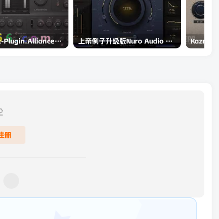
Brainworx-Plugin.Alliance.bx_masterdesk.Bundle.2024.8-TCD插件联盟终极的多合一母带制作解决方案
上帝例子升级版Nuro Audio Flexion v1.0.2 Incl Patched and Keygen-R2R WiN
论
注册