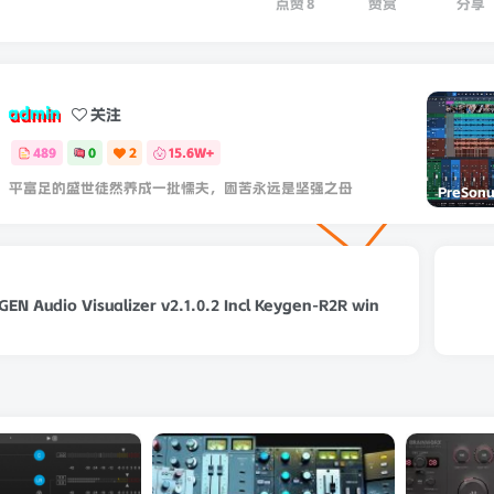
点赞
8
赞赏
分享
admin
关注
489
0
2
15.6W+
平富足的盛世徒然养成一批懦夫，困苦永远是坚强之母
 Audio Visualizer v2.1.0.2 Incl Keygen-R2R win