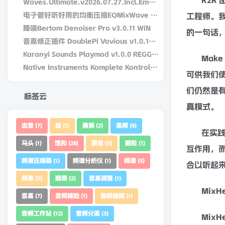
Waves.Ultimate.v2026.07.27.Incl.Emulator-R2R
R2R
电子管好听好用的均衡压缩EQMixWave DW Fearn VT-15 v1.0.0-win-R2R
工程师。我
降噪Bertom Denoiser Pro v3.0.11 WiN
音高修正插件 DoublePi Vovious v1.0.14 – V.R Win/MAC
的一句话，
Karanyi Sounds Playmod v1.0.0 REGGED WiN/MacOS
Native Instruments Komplete Kontrol v3.5.4-bobdule WiN
Mak
可供我们
标签云
们仍然是
真模式。
齿音
鼓
黑狮
高频
(7)
(1)
(2)
(9)
在实践
马头
饱和
颤音
颗粒
(1)
(28)
(3)
(1)
互作用，
频谱压缩器
频谱分析仪
频谱
(1)
(1)
(5)
合以听起
频率
顺泰
音高调整
(5)
(2)
(1)
音高
音频辅助
音频编辑
(7)
(1)
(1)
Mix
音频工作站
音频分离
(12)
(3)