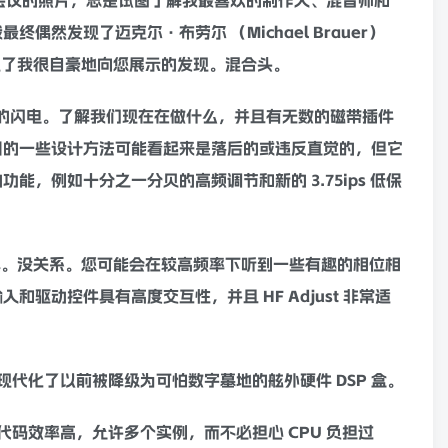
经典和现代会议的照片，总是试图了解我最喜欢的制作人、
混音
师和
然发现了迈克尔·布劳尔 （Michael Brauer）
发现了我很自豪地向您展示的发现。混合头。
供的瓶子中的闪电。了解我们现在在做什么，并且有无数的
磁带
插件
用的一些设计方法可能看起来是落后的或违反直觉的，但它
的功能，例如十分之一分贝的
高频
调节和新的 3.75ips 低保
真
。没关系。您可能会在较
高频
率下听到一些有趣的相位相
驱动控件具有高度交互性，并且 HF Adjust 非常适
代化了以前被降级为可怕数字墓地的舷外硬件 DSP 盒。