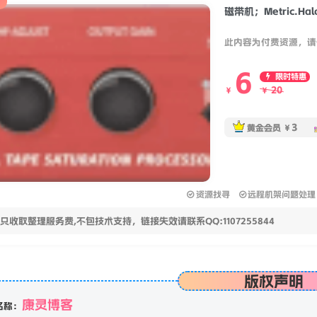
磁带机；Metric.Halo.
此内容为付费资源，请
6
限时特惠
20
￥
￥
3
黄金会员
￥
资源找寻
远程机架问题处理
只收取整理服务费,不包技术支持，链接失效请联系QQ:1107255844
版权声明