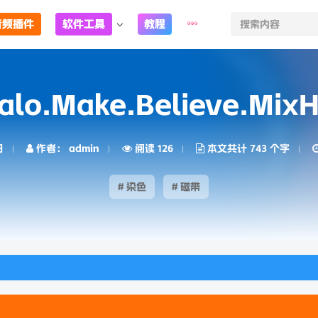
音频插件
软件工具
教程
o.Make.Believe.MixH
日
作者： admin
阅读 126
本文共计 743 个字
# 染色
# 磁带