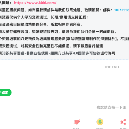
康灵博客
名称：
久网址：
https://www.kl66.com/
常重视版权问题，如有侵权请邮件与我们联系处理。敬请谅解！邮件：
1107255
有资源仅供个人学习交流测试，长期/商用请支持正版！
有资源来自网络收集整理分享，版权归原作者所有。
源大多存储在云盘，如发现链接失效，请联系我们我们会第一时间更新。
个资源收取的几元钱仅为收集整理服务费[本站特别整理制作的资源除外]，不提
源未经测试，对其安全性和完整性不能保证，请下载后自行检测
用
知识共享署名-非商业性使用-相同方式共享4.0国际许可协议
进行许可
THE END
# 磁带
喜欢就支持一下吧