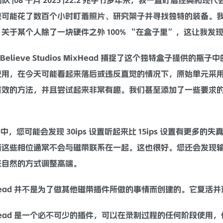
 团队 |08 十月 2025 |22.2 兆字节多年来，我一直盯着
可能花了数百个小时盯着照片、研究架子并寻找独特的装备。我最终偶
关于某个人除了一块硬件之外 100% “在盒子里”，这让我
e Believe Studios MixHead 捕捉了这个独特盒子提
使用，在今天可能看起来落后或违反直觉的情况下，原始单元采
有效的方法，并且尝试起来非常有趣。我们甚至添加了一些要求
中，您可能会发现 30ips 设置听起来比 15ips 设置有更多的
失
而这些相位通常不会与
磁带
联系在一起。这也很好。您还会发现输入和
来自然的方式调整高端。
Head 并不是为了做其他
磁带
插件所做的事情而创建的。它复活并现