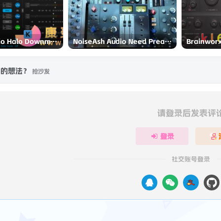
NUGEN Audio Halo Downmix v1.5.5.0 UNLOCKED-R2R
NoiseAsh Audio Need Preamp And EQ Collection v1.5.0 Incl Keygen (WiN and macOS)-R2R
刻的想法？
抢沙发
请登录后发表评
登录
社交账号登录