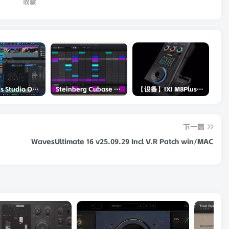
收藏
PreSonus Studio One Pro 7 v7.0.0 Incl Keygen-R2R
Steinberg Cubase Pro 14 v14.0.5-R2R
【设备】IXI M8Plus II声卡评测-和RME谁更强？
下一篇
WavesUltimate 16 v25.09.29 Incl V.R Patch win/MAC