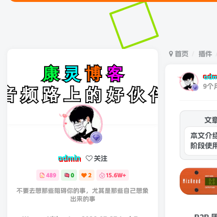
首页
插件
adm
9个
文
本文介绍
阶段使用
且比合法
admin
关注
489
0
2
15.6W+
不要去想那些阻碍你的事，尤其是那些自己想象
出来的事