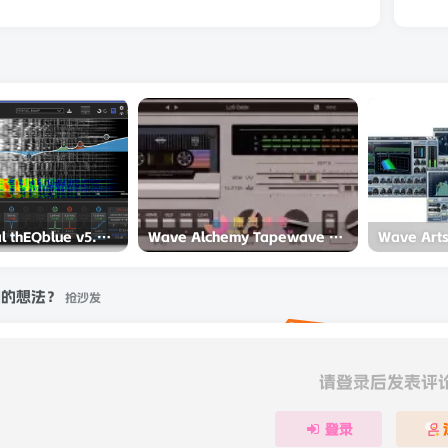
MAAT Digital thEQblue v5.0.0 Incl Emulator-R2R
Wave Alchemy Tapewave v1.0.0 Incl Patched and Keygen-R2R
刻的想法？
抢沙发
请登录后发表评
登录