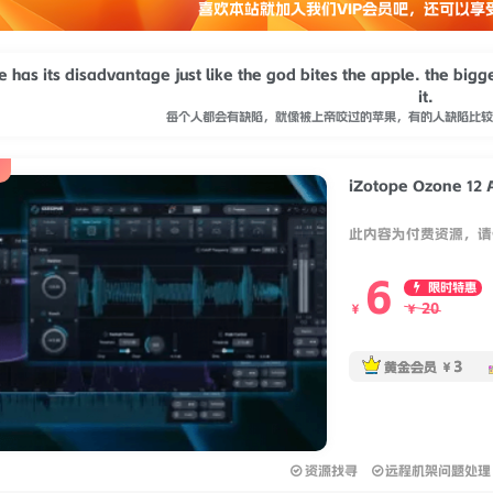
喜欢本站就加入我们VIP会员吧，还可以享
 has its disadvantage just like the god bites the apple. the bi
it.
每个人都会有缺陷，就像被上帝咬过的苹果，有的人缺陷比较
iZotope Ozone 12 
此内容为付费资源，请
6
限时特惠
20
￥
￥
3
黄金会员
￥
资源找寻
远程机架问题处理