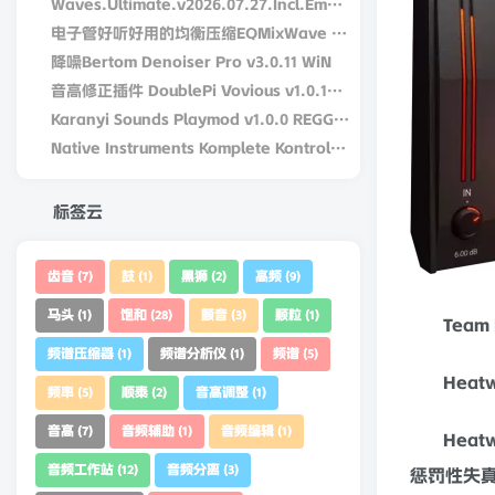
Waves.Ultimate.v2026.07.27.Incl.Emulator-R2R
电子管好听好用的均衡压缩EQMixWave DW Fearn VT-15 v1.0.0-win-R2R
降噪Bertom Denoiser Pro v3.0.11 WiN
音高修正插件 DoublePi Vovious v1.0.14 – V.R Win/MAC
Karanyi Sounds Playmod v1.0.0 REGGED WiN/MacOS
Native Instruments Komplete Kontrol v3.5.4-bobdule WiN
标签云
齿音
鼓
黑狮
高频
(7)
(1)
(2)
(9)
马头
饱和
颤音
颗粒
(1)
(28)
(3)
(1)
Team R
频谱压缩器
频谱分析仪
频谱
(1)
(1)
(5)
频率
顺泰
音高调整
(5)
(2)
(1)
Hea
音高
音频辅助
音频编辑
(7)
(1)
(1)
Hea
音频工作站
音频分离
(12)
(3)