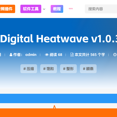
音频插件
软件工具
教程
 Digital Heatwave v1.0
日
作者： admin
阅读 68
本文共计 565 个字
# 压缩
# 饱和
# 整形
# 顺泰