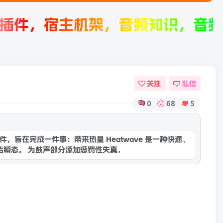
主机架，音频知识，音频产品评测。
关注
私信
0
68
5
康灵网AI
单旋钮饱和度插件，旨在完成一件事：带来热量 Heatwave 是一种快速、
始瞬态。 为鼓声部分添加惩罚性失真，同时又不失去活泼