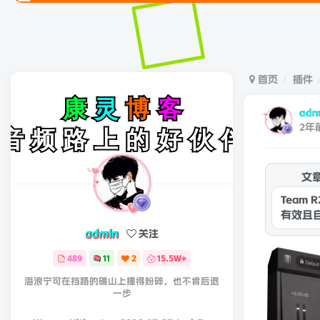
欢
首页
插件
adm
2年
文
Team 
有效且
的攻击
admin
关注
489
11
2
15.5W+
海浪宁可在挡路的礁山上撞得粉碎，也不肯后退
一步