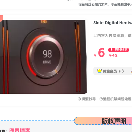
If you hold tight, how can a free
你若将过去抱的太紧，怎么能腾出手
Slate Digital Heat
此内容为付费资源，请
6
限时特惠
15
￥
￥
3
黄金会员
￥
资源找寻
远程机架问题处理
版权声明