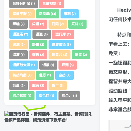
惩罚性
失
音频分析仪
音量控制
(1)
(1)
音量平衡
限制器
限制
(2)
(13)
(7)
Hea
降噪
闪避
门限
采样
(9)
(2)
(2)
(3)
习任何技术
通道条
通道
运行库
(7)
(3)
(2)
特点
过滤
路由
谐波染色
(2)
(2)
(3)
乍看上去
谐波
谐振
调音台
语音
(4)
(2)
(4)
(2)
免费！
话筒放大器
话放
评测
(1)
(1)
(5)
一旋钮
饱
被动均衡
色彩
自动
(2)
(1)
(9)
瞬态整形
能量
肥波
羚羊
(2)
(2)
(1)
保留并夸
综合套装
综合包
综合、
(1)
(1)
(1)
驱动旋钮
输入
电平
非常适合