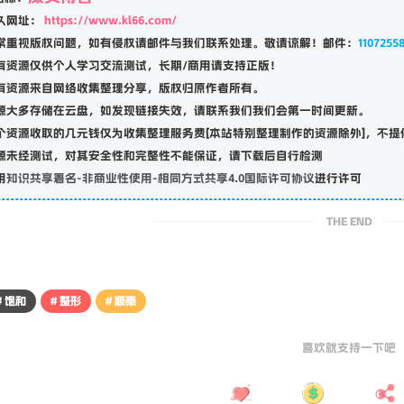
康灵博客
名称：
久网址：
https://www.kl66.com/
常重视版权问题，如有侵权请邮件与我们联系处理。敬请谅解！邮件：
1107255
有资源仅供个人学习交流测试，长期/商用请支持正版！
有资源来自网络收集整理分享，版权归原作者所有。
源大多存储在云盘，如发现链接失效，请联系我们我们会第一时间更新。
个资源收取的几元钱仅为收集整理服务费[本站特别整理制作的资源除外]，不提
源未经测试，对其安全性和完整性不能保证，请下载后自行检测
用
知识共享署名-非商业性使用-相同方式共享4.0国际许可协议
进行许可
THE END
# 饱和
# 整形
# 顺泰
喜欢就支持一下吧