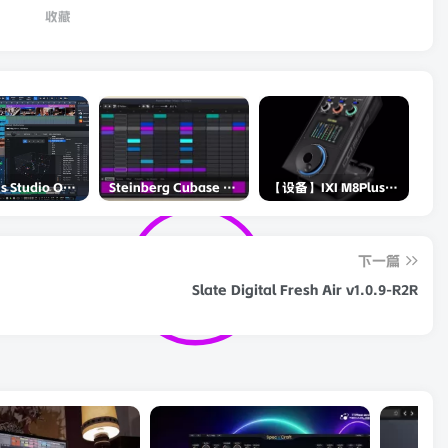
收藏
PreSonus Studio One Pro 7 v7.0.0 Incl Keygen-R2R
Steinberg Cubase Pro 14 v14.0.5-R2R
【设备】IXI M8Plus II声卡评测-和RME谁更强？
下一篇
Slate Digital Fresh Air v1.0.9-R2R