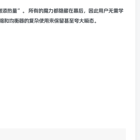
放克低音。 仿旧原声
吉他
，同时保留指弹演奏的复杂性。
“增添热量”。 所有的魔力都隐藏在幕后，因此用户无需学
缩
和
均衡器
的复杂使用来保留甚至夸大
瞬态
。