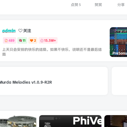
点赞
5
赞赏
分享
admin
关注
489
11
2
15.5W+
上天只会安排的快乐的结局。如果不快乐，说明还不是最后结
局
 Murda Melodies v1.0.9-R2R