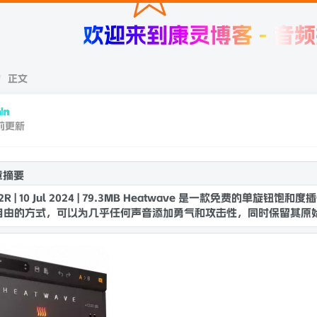
迎来到康灵博客 - 音频插件，宿
正文
in
前更新
章摘要
R2R | 10 Jul 2024 | 79.3MB Heatwave 是一款免费的
自由的方式，可以为几乎任何声音添加勇气和攻击性，同时保留其原
力。 在不减弱拍击声的情况下增强放克低音。 仿旧原声