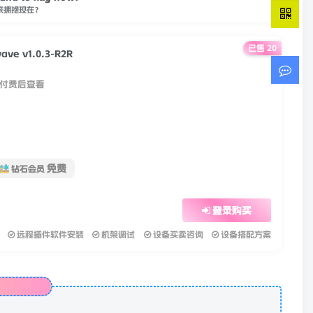
 hand to hug now?
来拥抱现在？
已售 20
wave v1.0.3-R2R
付费后查看
免费
钻石会员
登录购买
远程插件软件安装
机架调试
设备买卖咨询
设备搭配方案