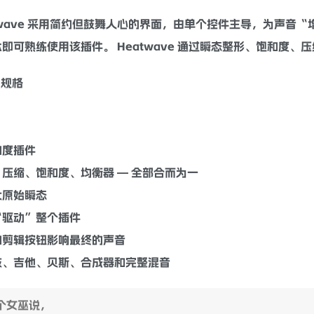
真
，同时又不失去活泼的攻击力。 在不减弱拍击声的情况下增强
twave 采用简约但鼓舞人心的界面，由单个控件主导，为声音
即可熟练使用该插件。 Heatwave 通过
瞬态
整形、
饱和
度、
压
和规格
：
和
度插件
、
压缩
、饱和度、
均衡器
— 全部合而为一
大原始瞬态
“驱动”整个插件
和剪辑按钮影响最终的声音
鼓、
吉他
、贝斯、
合成器
和完整
混音