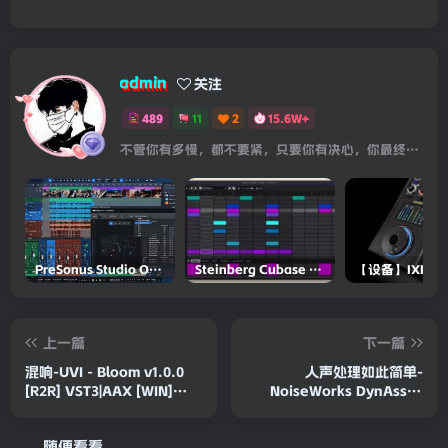
admin
关注
489
11
2
15.6W+
不管你有多慢，都不要紧，只要你有决心，你最终都会到达想去的地方
PreSonus Studio One Pro 7 v7.0.0 Incl Keygen-R2R
Steinberg Cubase Pro 14 v14.0.5-R2R
上一篇
下一篇
混响-UVI - Bloom v1.0.0
人声处理如此简单-
[R2R] VST3|AAX [WIN]
NoiseWorks DynAssist
[21.06.2025]
v2.2.0-MOCHA
随便看看