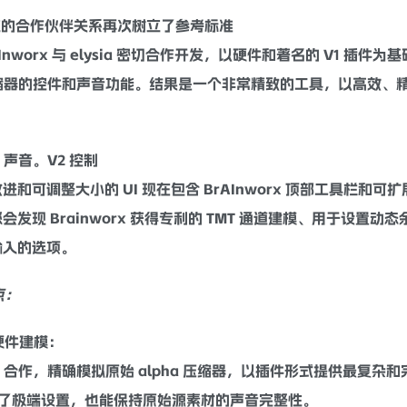
立的合作伙伴关系再次树立了参考标准
I
nworx 与 elysia 密切合作开发，以硬件和著名的 V1 插
缩
器的控件和声音功能。结果是一个非常精致的工具，以高效、
a 声音。V2 控制
进和可调整大小的 UI 现在包含 Br
AI
nworx 顶部工具栏和
发现 Brainworx 获得专利的 TMT 通道建模、用于设置
动态
输入的选项。
点：
硬件建模：
sia 合作，精确
模拟
原始 alpha 压缩器，以插件形式提供最复杂和
用了极端设置，也能保持原始源素材的声音完整性。