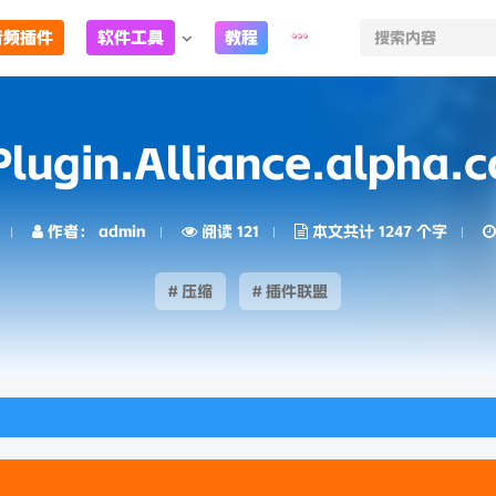
音频插件
软件工具
教程
gin.Alliance.alpha.co
作者： admin
阅读 121
本文共计 1247 个字
# 压缩
# 插件联盟