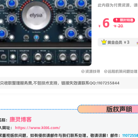
此内容为付费资源，请
6
限时特惠
20
￥
￥
3
黄金会员
￥
资源找寻
远程机架问题处理
只收取整理服务费,不包技术支持，链接失效请联系QQ:1107255844
版权声明
康灵博客
名称：
久网址：
https://www.kl66.com/
常重视版权问题，如有侵权请邮件与我们联系处理。敬请谅解！邮件：
1107255