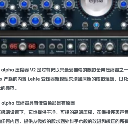
a alpha
压缩器
V2 是对有史以来最受推崇的
模拟
母带
压缩
器之
rx 严格的内置 Lehle 变压器新模型来增加原始的模拟温暖，以及
念的典范。
alpha
压缩器
具有传奇色彩是有原因
在极端设置下，它也提供干净、可控的高端
压缩
，在保持完美声
的任何内容，提供从微妙的胶水到外科手术般的改进和校正的所