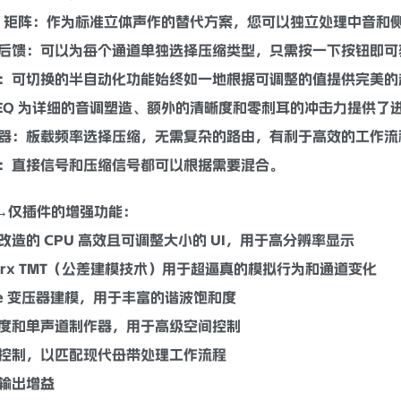
/S 矩阵：作为标准
立体声
作的替代方案，您可以独立处理中音和
和向后馈：可以为每个通道单独选择压缩类型，只需按一下按钮即
：可切换的半自动化功能始终如一地根据可调整的值提供完美的
EQ
为详细的音调塑造、额外的
清晰
度和零刺耳的
冲击
力提供了
器
：板载
频率
选择压缩，无需复杂的路由，有利于高效的工作流
缩：直接信号和压缩信号都可以根据需要混合。
中→仅插件的增强功能：
面改造的 CPU 高效且可调整大小的 UI，用于高分辨率显示
inworx TMT（公差建模技术）用于超逼真的模拟行为和通道变化
rive 变压器建模，用于丰富的
谐波
饱和
度
度和单
声道
制作器，用于高级
空间
控制
控制，以匹配现代
母带处理
工作流程
输出增益