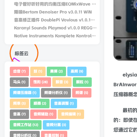
电子管好听好用的均衡压缩EQMixWave DW Fearn VT-15 v1.0.0-win-R2R
降噪Bertom Denoiser Pro v3.0.11 WiN
音高修正插件 DoublePi Vovious v1.0.14 – V.R Win/MAC
Karanyi Sounds Playmod v1.0.0 REGGED WiN/MacOS
Native Instruments Komplete Kontrol v3.5.4-bobdule WiN
标签云
齿音
鼓
黑狮
高频
(7)
(1)
(2)
(9)
elysi
马头
饱和
颤音
颗粒
(1)
(28)
(3)
(1)
Br
AI
nwo
频谱压缩器
频谱分析仪
频谱
(1)
(1)
(5)
压缩器概
频率
顺泰
音高调整
(5)
(2)
(1)
最初的 
音高
音频辅助
音频编辑
(7)
(1)
(1)
的：即使
音频工作站
音频分离
(12)
(3)
您通过它
音频分析仪
音量控制
(1)
(1)