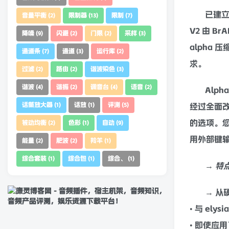
已建
音量平衡
限制器
限制
(2)
(13)
(7)
V2 由 Br
A
降噪
闪避
门限
采样
(9)
(2)
(2)
(3)
alpha
压
通道条
通道
运行库
(7)
(3)
(2)
求。
过滤
路由
谐波染色
(2)
(2)
(3)
谐波
谐振
调音台
语音
(4)
(2)
(4)
(2)
Alph
话筒放大器
话放
评测
经过全面改
(1)
(1)
(5)
的选项。您会
被动均衡
色彩
自动
(2)
(1)
(9)
用外部键
能量
肥波
羚羊
(2)
(2)
(1)
综合套装
综合包
综合、
(1)
(1)
(1)
→ 特
→ 从
• 与 ely
• 即使应