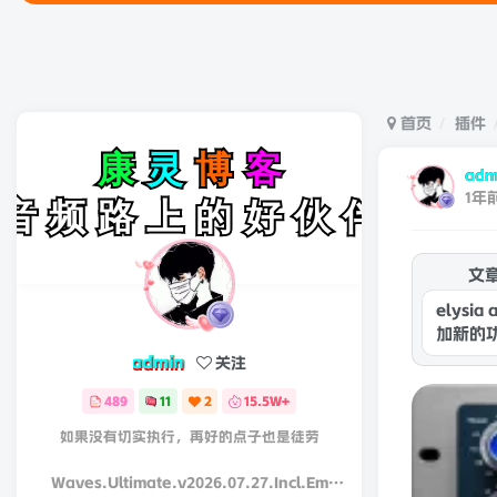
首页
插件
adm
1年
文
elys
加新的
admin
关注
489
11
2
15.5W+
如果没有切实执行，再好的点子也是徒劳
Waves.Ultimate.v2026.07.27.Incl.Emulator-R2R