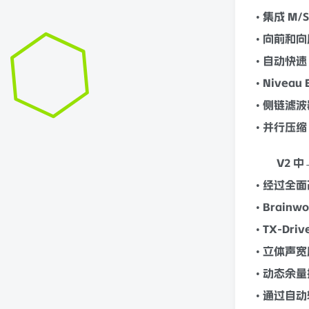
• 集成 M
• 向前
•
自动
快速
• Niveau
• 侧链
滤波
• 并行压
V2 
• 经过全
• Bra
• TX-D
•
立体声
宽
•
动态
余量
• 通过
自动