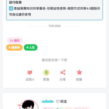
自行检测
9
本站采用
知识共享署名-非商业性使用-相同方式共享4.0国际许
可协议
进行许可
THE END
插件
# 通道条
# 人生
喜欢就支持一下吧
点赞
6
赞赏
分享
收藏
admin
关注