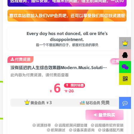
远程服务、插件安装，电脑系统问题，宿主机架问题，一次50
喜欢本站就加入我们VIP会员吧，还可以享受我们帮你找资源服
务！
Every day has not danced, all are life's
disappointment.
每一个不曾起舞的日子，都是对生命的辜负
付费资源
已售 24
没有延迟的人生综合效果器Modern.Music.Solutions.Gammocal.Suite.v1.0.6.Incl.Keys.WiN-BUBBiX
此内容为付费资源，请付费后查看
6
限时特惠
20
￥
￥
3
免费
黄金会员
￥
钻石会员
登录购买
资源找寻
远程机架问题处理
远程插件软件安装
机架调试
设备买卖咨询
设备搭配方案