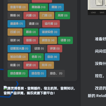
音量平衡
限制器
限制
(2)
(13)
(7)
降噪
闪避
门限
采样
(9)
(2)
(2)
(3)
通道条
通道
运行库
(7)
(3)
(2)
过滤
路由
谐波染色
(2)
(2)
(3)
准备
谐波
谐振
调音台
语音
(4)
(2)
(4)
(2)
话筒放大器
话放
评测
(1)
(1)
(5)
问问任
被动均衡
色彩
自动
(2)
(1)
(9)
没有什
能量
肥波
羚羊
(2)
(2)
(1)
综合套装
综合包
综合、
(1)
(1)
(1)
现在
改进
新的 Re