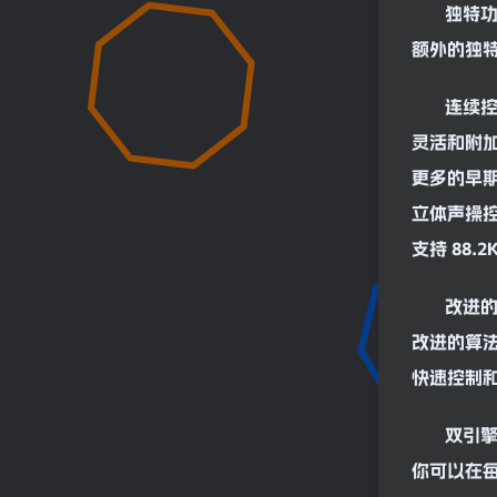
独特
额外的独
连续
灵活和附
更多的早
立体声
操
支持 88.2K
改进
改进的算
快速控制
双引
你可以在