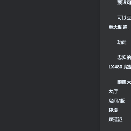
预设
可以立
重大调整
功能
忠实
LX480 
随机
大厅
房间/板
环境
双
延迟