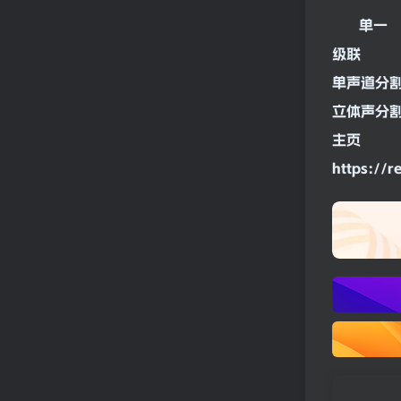
单一
级联
单
声道
分
立体声
分
主页
https://