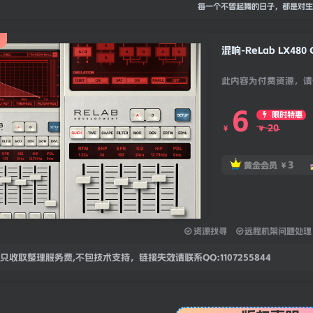
每一个不曾起舞的日子，都是对生
混响-ReLab LX480 C
此内容为付费资源，请
6
限时特惠
20
￥
￥
3
黄金会员
￥
资源找寻
远程机架问题处理
只收取整理服务费,不包技术支持，链接失效请联系QQ:1107255844