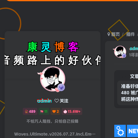
欢迎
首页
插件
adm
1年
文
准备好
480 
将这种传
admin
关注
489
11
2
15.6W+
不怕万人阻挡，只怕自己投降
Waves.Ultimate.v2026.07.27.Incl.Emulator-R2R