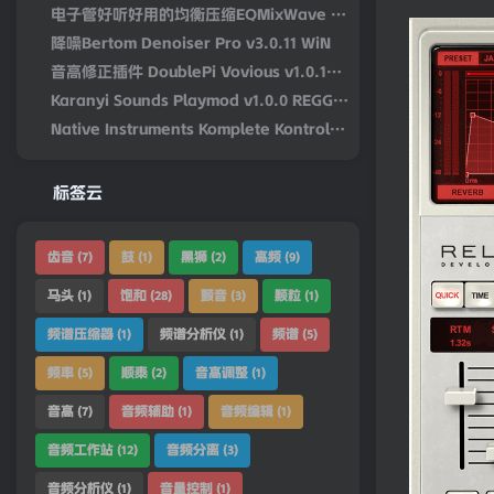
电子管好听好用的均衡压缩EQMixWave DW Fearn VT-15 v1.0.0-win-R2R
降噪Bertom Denoiser Pro v3.0.11 WiN
音高修正插件 DoublePi Vovious v1.0.14 – V.R Win/MAC
Karanyi Sounds Playmod v1.0.0 REGGED WiN/MacOS
Native Instruments Komplete Kontrol v3.5.4-bobdule WiN
标签云
齿音
鼓
黑狮
高频
(7)
(1)
(2)
(9)
马头
饱和
颤音
颗粒
(1)
(28)
(3)
(1)
频谱压缩器
频谱分析仪
频谱
(1)
(1)
(5)
频率
顺泰
音高调整
(5)
(2)
(1)
音高
音频辅助
音频编辑
(7)
(1)
(1)
音频工作站
音频分离
(12)
(3)
音频分析仪
音量控制
(1)
(1)