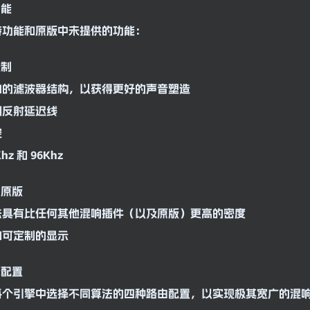
功能
特功能和原版中未提供的功能：
控制
加的
滤波器
结构，以获得更好的声音塑造
期反射
延迟
线
控
hz 和 96Khz
的原版
法具有比任何其他混响插件（以及原版）更高的密度
和可定制的显示
擎配置
每个引擎中选择不同算法的四种路由配置，以实现极其宽广的混