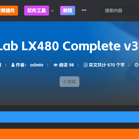
音频插件
软件工具
教程
b LX480 Complete v3
日
作者： admin
阅读 98
本文共计 670 个字
# 混响