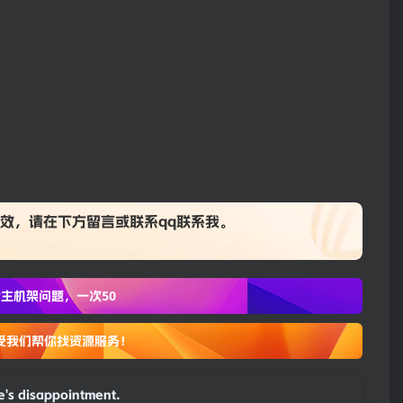
效，请在下方
留言
或联系
qq联系我
。
主机架问题，一次50
受我们帮你找资源服务！
fe's disappointment.