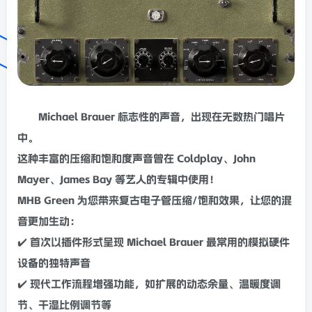
Michael Brauer 标志性的声音，出现在无数热门唱片
中。
这种丰富的
压缩
和
饱和
度声音曾在 Coldplay、John
Mayer、James Bay 等艺人的专辑中使用！
MHB Green 为您带来
复古
电子管
压缩
/
饱和
效果，让您的
混
音
更加生动：
✔️ 首次以插件形式呈现 Michael Brauer 最常用的
模拟
硬件
设备的独特声音
✔️ 现代工作流程增强功能，如扩展的
动态
余量、温暖度调
节、干湿比例调节等