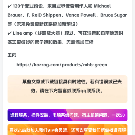
✔️ 120个专业预设，来自业界传奇制作人如 Michael
Brauer、F. Re
ID
Shippen、Vance Powell、Bruce Sugar
等（未来免费更新还将添加新预设）
✔️ Line amp（线路
放大器
）模式，可在
混音
和
母带处理
时
实现更微妙的管子
饱和
效果，无需添加
压缩
主页
https://kazrog.com/products/mhb-green
某些文章或下载链接具有时效性，若有错误或已失
效，请在下方
留言
或联系
qq联系我
。
远程服务、插件安装，电脑系统问题，宿主机架问题，一次50
喜欢本站就加入我们VIP会员吧，还可以享受我们帮你找资源服