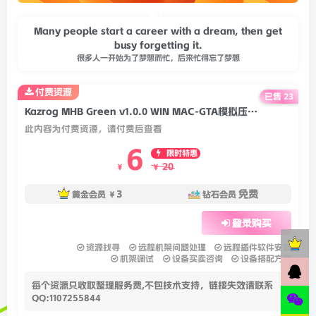
务！
Many people start a career with a dream, then get
busy forgetting it.
很多人一开始为了梦想而忙，后来忙得忘了梦想
付费资源
已售 23
Kazrog MHB Green v1.0.0 WIN MAC-GTA模拟压缩器/饱和器
此内容为付费资源，请付费后查看
6
限时特惠
20
￥
￥
3
免费
黄金会员
￥
钻石会员
登录购买
资源找寻
远程机架问题处理
远程插件软件安装
机架调试
设备买卖咨询
设备搭配方案
每个资源只收取整理服务费,不包技术支持，链接失效请联系
QQ:1107255844