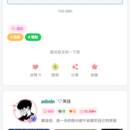
THE END
插件
# 压缩
# 饱和
喜欢就支持一下吧
点赞
11
赞赏
分享
收藏
admin
关注
489
11
2
15.6W+
要坚信，每一天的阳光都不会辜负自己的笑容