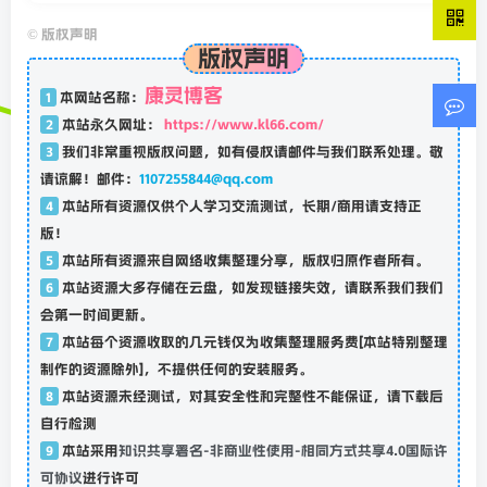
©
版权声明
版权声明
康灵博客
1
本网站名称：
2
本站永久网址：
https://www.kl66.com/
3
我们非常重视版权问题，如有侵权请邮件与我们联系处理。敬
请谅解！邮件：
1107255844@qq.com
4
本站所有资源仅供个人学习交流测试，长期/商用请支持正
版！
5
本站所有资源来自网络收集整理分享，版权归原作者所有。
6
本站资源大多存储在云盘，如发现链接失效，请联系我们我们
会第一时间更新。
7
本站每个资源收取的几元钱仅为收集整理服务费[本站特别整理
制作的资源除外]，不提供任何的安装服务。
8
本站资源未经测试，对其安全性和完整性不能保证，请下载后
自行检测
9
本站采用
知识共享署名-非商业性使用-相同方式共享4.0国际许
可协议
进行许可