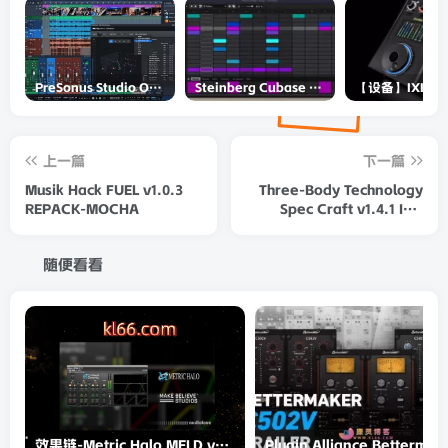
PreSonus Studio One Pro 7 v7.0.0 Incl Keygen-R2R
Steinberg Cubase Pro 14 v14.0.5-R2R
上一篇
下一篇
Musik Hack FUEL v1.0.3
Three-Body Technology
REPACK-MOCHA
Spec Craft v1.4.1 Incl
Keygen [WiN macOS]-R2R
随便看看
效果链-Metric Halo MELD v4.0.89-R2R
Plugin Allianc