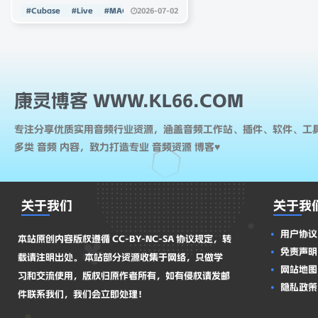
Keygen-R2R WiN
2026-07-02
#Cubase
v1.0.6 开发厂商：CodWaves
#Live
#MAC
产品类型：音频均衡 / 声场平
衡类插件 插件标准分类：
VST3、AU、AAX 发行配套
标注：Incl Patched and
Keygen-R2R（仅版本配套标
识，不展开破解相关内容）
康灵博客 WWW.KL66.COM
二、核心特点 多频段声场自
动平衡算法内置自适应相位与
声像校正引擎，可一键修正多
专注分享优质实用音频行业资源，涵盖音频工作站、插件、软件、工
轨道叠
多类 音频 内容，致力打造专业 音频资源 博客♥
关于我们
关于我
用户协议
本站原创内容版权遵循 CC-BY-NC-SA 协议规定，转
免责声明
载请注明出处。 本站部分资源收集于网络，只做学
网站地图
习和交流使用，版权归原作者所有，如有侵权请发邮
隐私政策
件联系我们，我们会立即处理！