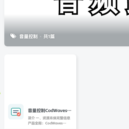
音量控制
共1篇
音量控制CodWaves
WaveBalance v1.0.6
简介 一、资源本体完整信息
Incl Patched and
产品全称：CodWaves
WaveBalance 版本号：