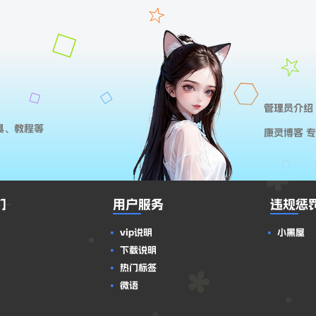
管理员介绍
具、教程等
康灵博客 
们
用户服务
违规惩
vip说明
小黑屋
下载说明
热门标签
微语