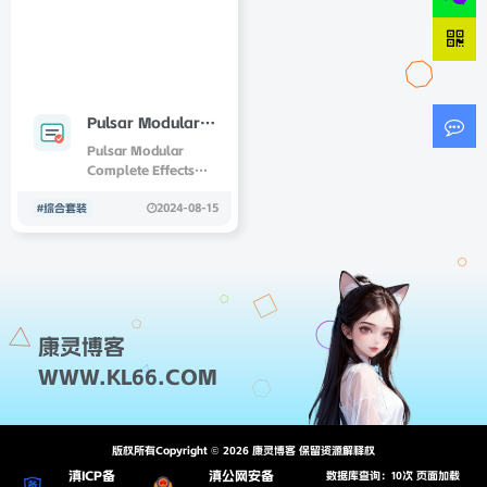
Pulsar Modular
Complete Effects
Pulsar Modular
Bundle
Complete Effects
2024.7.24-
Bundle 用于混合和掌
2024-08-15
握高质量声音，是一个
#综合套装
TeamCubeadoob
强大且彻底的被动 EQ
y
插件。 该程序将过去
70 年来顶级无源均衡
器的优势与许多独特的
设计元素相结合，产生
完全原创的声音。 凭
康灵博客
借合成器垫或合成贝斯
等极其丰富的资源，它
WWW.KL66.COM
也可以用作雕刻工具。
它具有简单且用户友好
的图形界面，以及快速
且适应性强的过程，可
版权所有Copyright © 2026 康灵博客 保留资源解释权
产生高品质的声音。
滇ICP备
滇公网安备
数据库查询：10次 页面加载
x64：AAX、VS