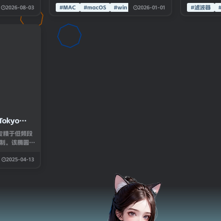
2026-08-03
2026-01-01
。通过这个套
#MAC
#macOS
号的瞬态，无论是提升还是削
#win
#滤波器
们的专业均衡
减。用于增强乐器清晰度、去
器、多频段动
除嘴部杂音，以及细化混音。
齿音器和门
其独特的处理方式，为混音增
意多频段失
添动态与细节。
器和合成器插
okyo
 TDR
cal 专精于低频段
.1.1-
制。该椭圆滤
声差分通道，
2025-04-13
及需要调控混
场景中具有重
与传统椭圆滤
品提供连续可
位与线性相位
混合控制。通
、谐波发生器