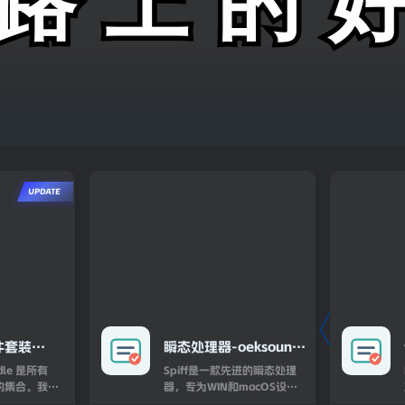
件套装
瞬态处理器-oeksound
otal Bundle
spiff WIN-macOS
Spiff是一款先进的瞬态处理
.R WiN
插件的集合。我们
器，专为WIN和macOS设
全部9个
计。它精准识别并控制音频信