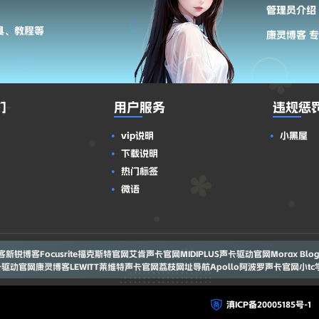
多种补偿方
管理员介绍
造性抵消滤波
单声道求和带
具、教程等
康灵博客 
。 TDR
们
用户服务
违规惩
vip说明
小黑屋
下载说明
热门标签
微语
客
新锐博客
Focusrite福克斯特官网
艾肯声卡官网
MIDIPLUS声卡驱动官网
Morax Blog
声卡驱动官网
康灵博客
LEWITT莱维特声卡官网
荔枝网址导航
Apollo阿波罗声卡官网
小t
滇ICP备20005185号-1