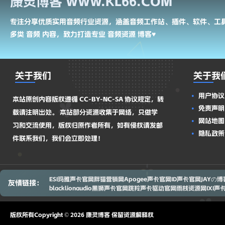
康灵博客 WWW.KL66.COM
播放系统（程度较轻）同样会
至'哈斯延迟'等
呈现非线性特性。 非线性系
案，操作者可创
统产生的总失真度会随输入信
处理及立体声转
专注分享优质实用音频行业资源，涵盖音频工作站、插件、软件、工
号带宽增加而提升。这一规律
来的主观能量损失
多类 音频 内容，致力打造专业 音频资源 博客♥
对可听频段与不可听频段均
Elliptica
关于我们
关于我
用户协议
本站原创内容版权遵循 CC-BY-NC-SA 协议规定，转
免责声明
载请注明出处。 本站部分资源收集于网络，只做学
网站地图
习和交流使用，版权归原作者所有，如有侵权请发邮
隐私政策
件联系我们，我们会立即处理！
ESI玛雅声卡官网
胖猫营销网
Apogee声卡官网
ID声卡官网
JAYの博
友情链接：
blacklionaudio黑狮声卡官网
跳羚声卡驱动官网
雨栈资源网
IXI
版权所有Copyright © 2026 康灵博客 保留资源解释权