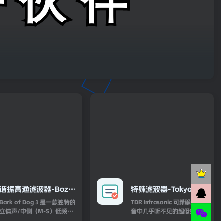
谐振高通滤波器-Boz
特殊滤波器-Tokyo
Digital Labs Bark Of
Dawn Labs TDR
Bark of Dog 3 是一款独特的
TDR Infrasonic 可精确控制混
Dog 3 (Low-
Infrasonic v1.0.9-
立体声/中侧（M-S）低频增
音中几乎听不见的超低频段。
强器，将谐振滤波器与Pultec
它包含连续可调斜率滤波器、