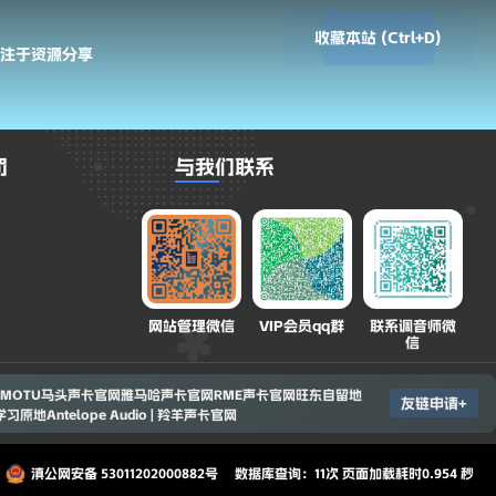
收藏本站 (Ctrl+D)
专注于资源分享
罚
与我们联系
网站管理微信
VIP会员qq群
联系调音师微
信
MOTU马头声卡官网
雅马哈声卡官网
RME声卡官网
旺东自留地
友链申请+
c学习原地
Antelope Audio | 羚羊声卡官网
滇公网安备 53011202000882号
数据库查询：11次 页面加载耗时0.954 秒