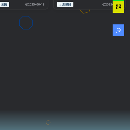
Frequency Enhancer)
MOCHA
2025-06-18
2025-04-13
#谐振
风格的增益-衰减均衡器结合
#滤波器
最小相位与混合相位模式以及
v3.0.1 VST VST3 AU
在一个简单易用的插件中。当
干湿混合控制，还配备动态低
AAX STANDALONE
Bark of Dog 还是“小狗”
频增强与一组谐波激励器，用
WiN MAC [FREE]
时，它被设计为录音室品质的
于补偿滤波造成的感知能量损
谐振高通滤波器，迅速成为混
失。 TDR Infrasonic 专门处
音师的挚友，并在全球录音室
理混音中基本不可闻的超低频
中成为标配。就像所有成为经
区域。这款专业滤波器提供最
典的设备一样，凭借简单直观
小相位与混合相位模式，具备
的界面，Bark of Dog 3 让低
连续可调斜率控制、干信号混
频清理和低音增强变得轻松，
合选项以及独特的滤波损耗补
效果
偿方案：动态增强模式与谐波
发生