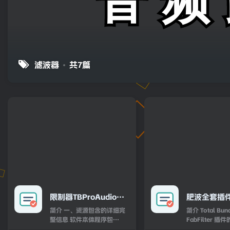
滤波器
共7篇
限制器TBProAudio
肥波全套插
LAxLimit5 v5.0.1
FabFilter T
简介 一、资源包含的详细完
简介 Total Bundle 是所有
WiN/MacOS
2026.4 – V
整信息 软件本体程序包
FabFilter 
Windows 端独立安装程序：
的版本还包含了