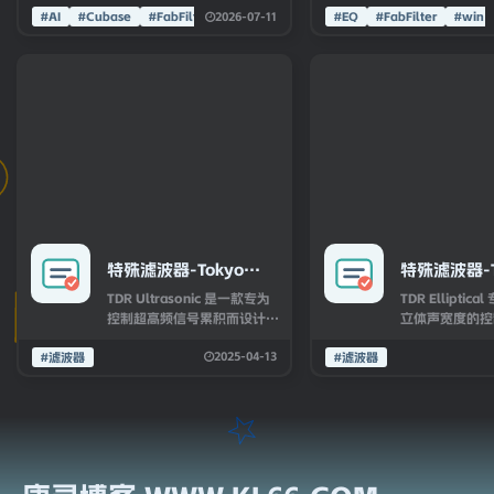
2026-07-11
#AI
#Cubase
适配 64 位系统，包含
#FabFilter
#EQ
#FabFilter
Legacy插件
#win
VST3、VST2、AAX 插件格
装，你将获得我
式安装文件 macOS 端安装镜
器、混响、压缩
像 DMG 文件：支持 Intel、
态、限制器、去
Apple Silicon 双架构，内置
控/扩展器、创
VST3、AU、AAX 插件 插件
真、延迟、滤波
完整组件 LAxLimit5 主限制器
件。 Included:
插件全版本文件，无功能阉
割，内置全部预设音色文件
原厂出厂预设库：包含母带、
特殊滤波器-Tokyo
特殊滤波器-T
Dawn Labs TDR
Dawn Labs
TDR Ultrasonic 是一款专为
TDR Ellipti
Ultrasonic v1.0.2-
Elliptical v1
控制超高频信号累积而设计的
立体声宽度的控
滤波器，适用于过采样录音、
波器作用于立体
MOCHA
MOCHA
2025-04-13
#滤波器
处理或播放链路。其核心功能
#滤波器
在唱片母带制作
是防止超声波信号进入非线性
音定位信息量的
系统。 典型的非线性系统包
要应用价值。 
括峰值限制器、创意失真设
波器不同，本产
备、压缩器及其他调制类效果
调斜率、最小相
器。磁带录音机、唱片刻录系
模式以及干信号
统等模拟采集设备，以及所有
过动态低频增强