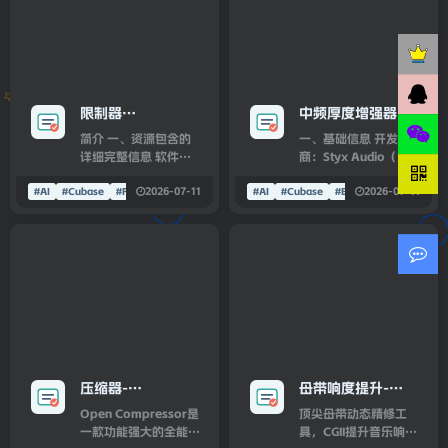
限制器
中频厚度增强器
TBProAudio
Audioloom Styx
简介 一、资源包含的
一、基础信息 开发
LAxLimit5 v5.0.1
Audio BodyLift
详细完整信息 软件本
商：Styx Audio（制
WiN/MacOS
体程序包 Windows 端
v1.0.8 Incl
作人 Roman Styx，格
2026-07-11
2026-07-11
独立安装程序：适配
莱美工程师同款插件产
#AI
#Cubase
#FabFilter
#AI
#Cubase
#EQ
Patched and
64 位系统，包含
品线） 分发渠道：
Keygen-R2R WiN
VST3、VST2、AAX
Audioloom 官方商店
插件格式安装文件
套装版本 插件定位：
macOS 端安装镜像
低频 / 中频厚度增强
DMG 文件：支持
器，专门给单薄音轨补
Intel、Apple Silicon
充实体感、下潜重量，
双架构，内置 VST3、
不糊低频、不吞噬动
AU、AAX 插件 插件
态，主打底鼓、贝斯、
完整组件 LAxLimit5
人声、原声乐器加厚
主限制器插件全版本文
版本：v1.0.8（稳定正
压缩器-
母带响度提升-
件，无功能阉割，内置
式版） 插件格式：
Woodstock Audio
Metric Halo CGII
全部预设音色文件 原
VST3 / AU /
Open Compressor是
顶尖母带动态精修工
厂出厂预设库：包含母
AAX（全 64 位） 系
Open
v4.0.89-R2R
一款功能强大的全能压
具，CGII提升音乐响度
带、
统兼容 Windows：