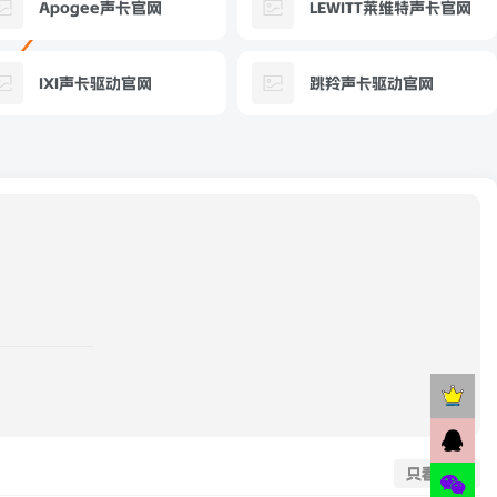
Apogee声卡官网
LEWITT莱维特声卡官网
IXI声卡驱动官网
跳羚声卡驱动官网
只看作者