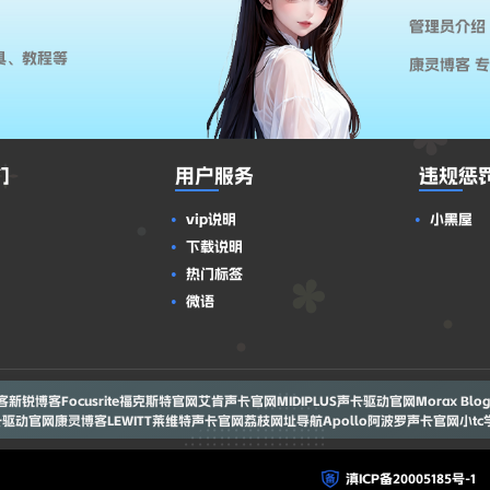
管理员介绍
具、教程等
康灵博客 
们
用户服务
违规惩
vip说明
小黑屋
下载说明
热门标签
微语
客
新锐博客
Focusrite福克斯特官网
艾肯声卡官网
MIDIPLUS声卡驱动官网
Morax Blog
声卡驱动官网
康灵博客
LEWITT莱维特声卡官网
荔枝网址导航
Apollo阿波罗声卡官网
小t
滇ICP备20005185号-1