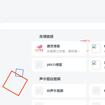
友情链接
康灵博客
为音频工作者，爱好者提供一个资源下载平台
JAYの博客
声卡驱动官网
ID声卡官网