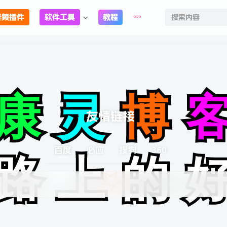
音频插件
软件工具
教程
友情链接
百度
必应
搜狗
360